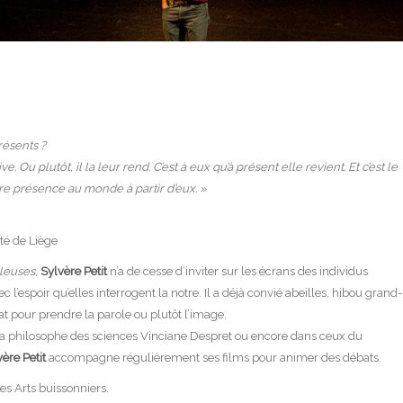
ésents ?
e. Ou plutôt, il la leur rend. C’est à eux qu’à présent elle revient. Et c’est le
tre présence au monde à partir d’eux. »
té de Liège
ileuses
,
Sylvère Petit
n’a de cesse d’inviter sur les écrans des individus
 l’espoir qu’elles interrogent la notre. Il a déjà convié abeilles, hibou grand-
at pour prendre la parole ou plutôt l’image.
 la philosophe des sciences Vinciane Despret ou encore dans ceux du
ère Petit
accompagne régulièrement ses films pour animer des débats.
s Arts buissonniers.