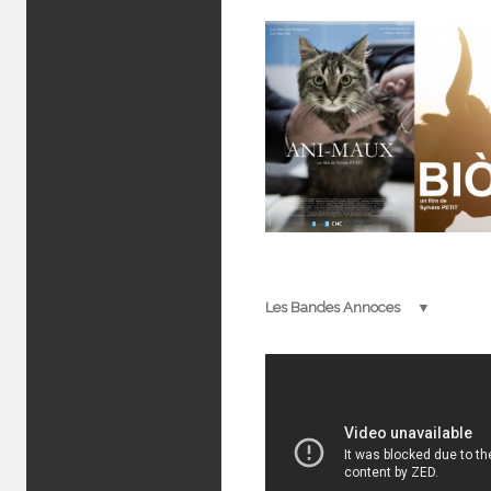
Les Bandes Annoces
▼