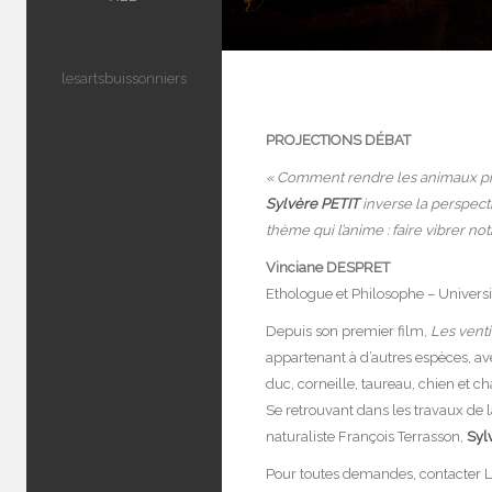
lesartsbuissonniers
PROJECTIONS DÉBAT
« Comment rendre les animaux pr
Sylvère PETIT
inverse la perspectiv
thème qui l’anime : faire vibrer no
Vinciane DESPRET
Ethologue et Philosophe – Universi
Depuis son premier film,
Les vent
appartenant à d’autres espèces, avec
duc, corneille, taureau, chien et ch
Se retrouvant dans les travaux de
naturaliste François Terrasson,
Sylv
Pour toutes demandes, contacter Le