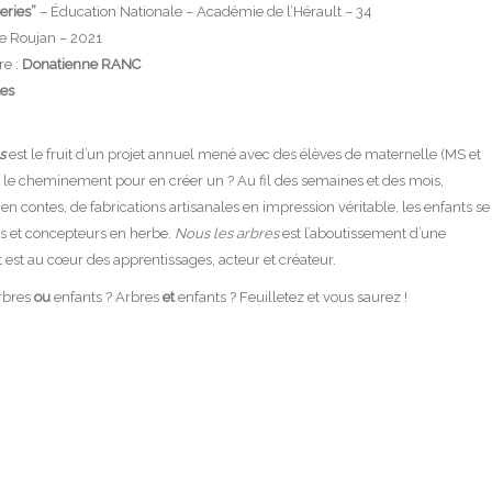
eries”
– Éducation Nationale – Académie de l’Hérault – 34
e Roujan – 2021
re :
Donatienne RANC
tes
s
est le fruit d’un projet annuel mené avec des élèves de maternelle (MS et
st le cheminement pour en créer un ? Au fil des semaines et des mois,
s en contes, de fabrications artisanales en impression véritable, les enfants se
rs et concepteurs en herbe.
Nous les arbres
est l’aboutissement d’une
est au cœur des apprentissages, acteur et créateur.
Arbres
ou
enfants ? Arbres
et
enfants ? Feuilletez et vous saurez !