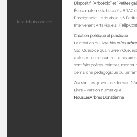
Dispositif “Arboébio” et “Petites gal
École maternelle Lucie AUBRAC d
Enseignante – Arts visuels & Écritu
lesartsbuissonniers
Intervenant Arts visuels :
Felip Cos
Création poétique et plastique
La création du livre
Nous les arbre
GS). Qu’est-ce qu’un livre ? Quel e
d’ateliers en rencontres, d’histoire
sont faits poètes, peintres, monteu
démarche pédagogique où l’enfant 
Qui sont les graines de demain ? 
Livre – version numérique :
NousLesArbres Donatienne